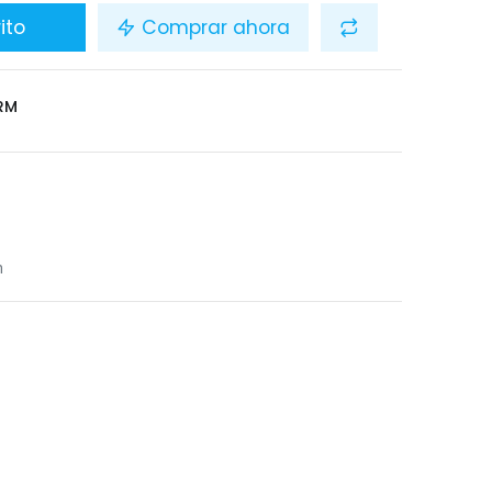
ito
Comprar ahora
RM
n