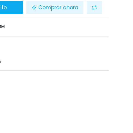
ito
Comprar ahora
RM
n