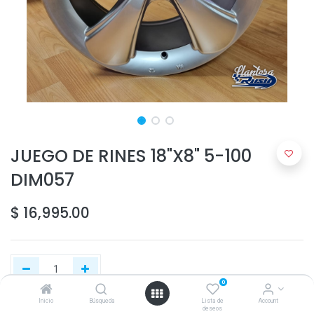
JUEGO DE RINES 18"X8" 5-100
DIM057
$
16,995.00
0
Inicio
Búsqueda
Lista de
Account
deseos