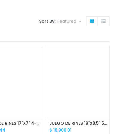
Sort By:
Featured
JUEGO DE RINES 17"X7" 4-130 TIPO SPIDER
JUEGO DE RINES 19"X8.5" 5-112 TIPO AUDI ROTOR
.44
$
16,900.01