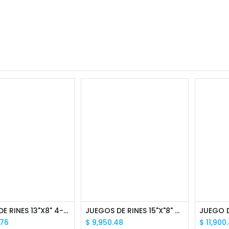
JUEGO DE RINES 13"X8" 4-100 TIPO BBS CAMA ANCHA
JUEGOS DE RINES 15"X"8" 4-100 TIPOVW MONTREAL
.76
$
9,950.48
$
11,900