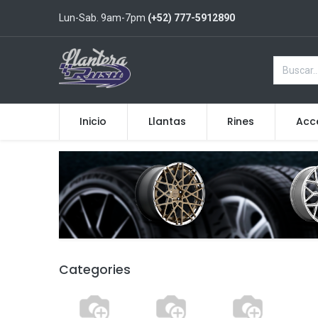
Lun-Sab. 9am-7pm
(+52) 777-5912890
Inicio
Llantas
Rines
Acc
Categories