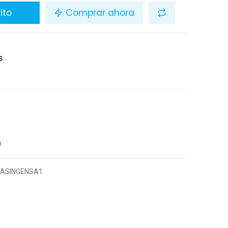
ito
Comprar ahora
S
n
6ASINGENSA1