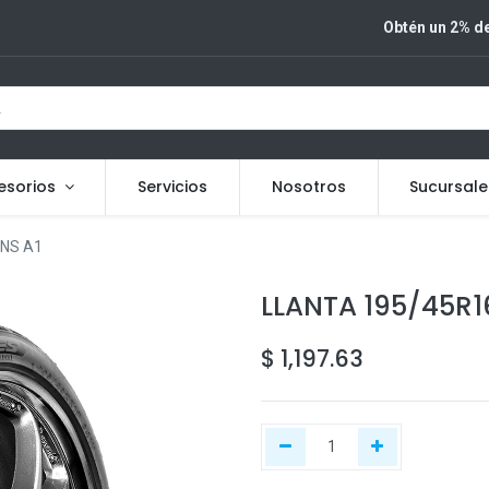
Obtén un 2% de
esorios
Servicios
Nosotros
Sucursale
NS A1
LLANTA 195/45R1
$
1,197.63