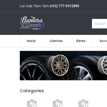
Lun-Sab. 9am-7pm
(+52) 777-5912890
Inicio
Llantas
Rines
Acc
Categories