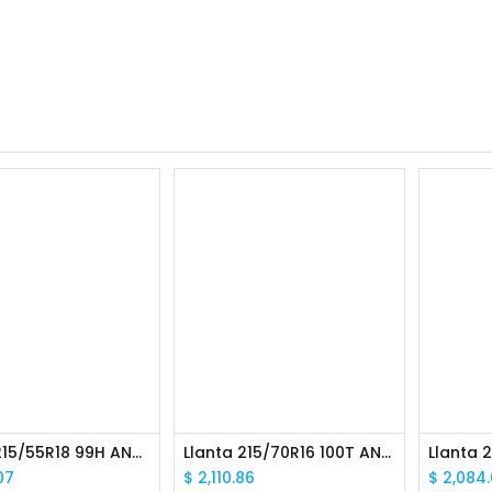
Llanta 215/55R18 99H ANTARES COMFORT A5 AUTO
Llanta 215/70R16 100T ANTARES COMFORT A5 AUTO
07
$
2,110.86
$
2,084