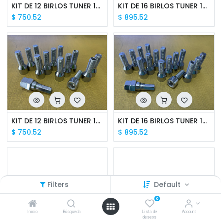
KIT DE 12 BIRLOS TUNER 14X1.5 HEXAGONAL CON LLAVE
KIT DE 16 BIRLOS TUNER 14X1.5 HEXAGONAL CON LLAVE
$
750.52
$
895.52
KIT DE 12 BIRLOS TUNER 14X1.25 HEXAGONAL CON LLAVE
KIT DE 16 BIRLOS TUNER 14X1.25 HEXAGONAL CON LLAVE
$
750.52
$
895.52
Filters
Default
0
Inicio
Búsqueda
Lista de
Account
deseos