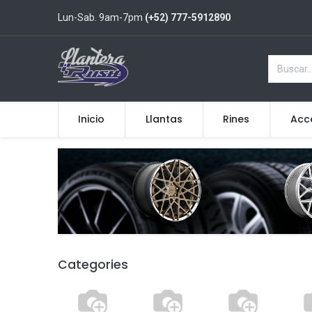
Lun-Sab. 9am-7pm
(+52) 777-5912890
Inicio
Llantas
Rines
Acc
Categories