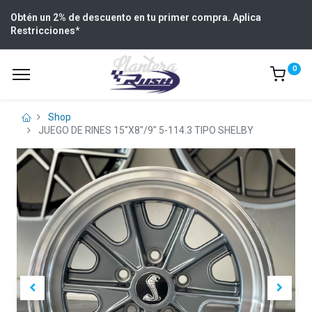
Obtén un 2% de descuento en tu primer compra. Aplica
Restricciones
*
0
Shop
JUEGO DE RINES 15"X8"/9" 5-114.3 TIPO SHELBY