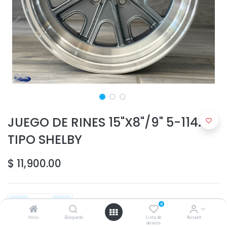
JUEGO DE RINES 15"X8"/9" 5-114.3
TIPO SHELBY
$
11,900.00
0
Inicio
Búsqueda
Lista de
Account
deseos