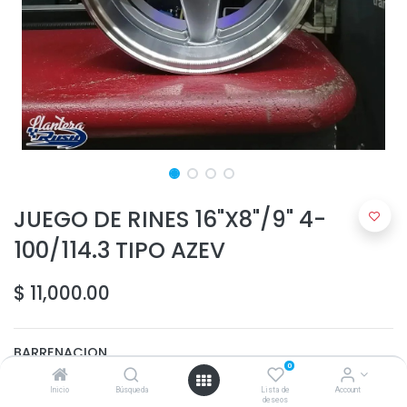
JUEGO DE RINES 16"X8"/9" 4-
100/114.3 TIPO AZEV
$
11,000.00
BARRENACION
0
4-100
Inicio
Búsqueda
Lista de
Account
deseos
4-114.3