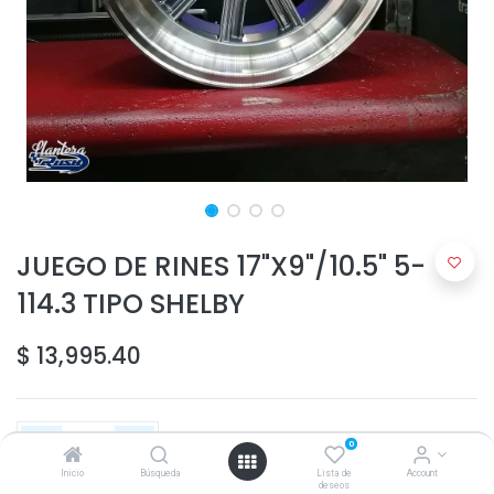
JUEGO DE RINES 17"X9"/10.5" 5-
114.3 TIPO SHELBY
$
13,995.40
0
Inicio
Búsqueda
Lista de
Account
deseos