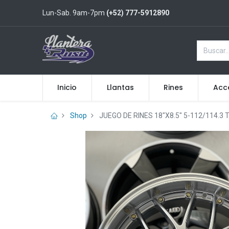
Lun-Sab. 9am-7pm
(+52) 777-5912890
Inicio
Llantas
Rines
Acc
Shop
JUEGO DE RINES 18"X8.5" 5-112/114.3 