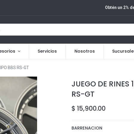
Obtén un 2% de
esorios
Servicios
Nosotros
Sucursale
TIPO BBS RS-GT
JUEGO DE RINES 18
RS-GT
$
15,900.00
BARRENACION