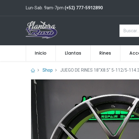
Lun-Sab. 9am-7pm
(+52) 777-5912890
Inicio
Llantas
Rines
Acc
Shop
JUEGO DE RINES 18"X8.5" 5-112/5-114.3