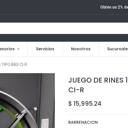
Obtén un 2% de
esorios
Servicios
Nosotros
Sucursale
 TIPO BBS CI-R
JUEGO DE RINES 18
CI-R
$
15,995.24
BARRENACION